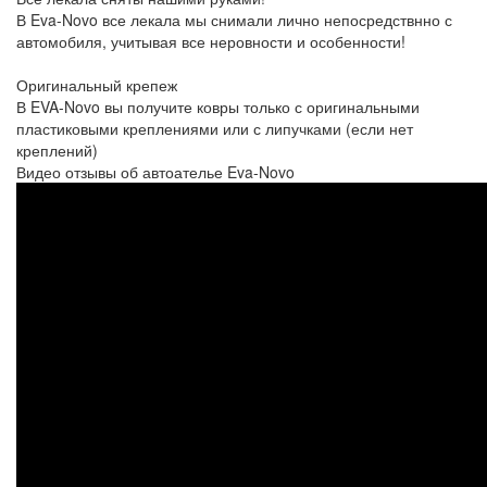
В Eva-Novo все лекала мы снимали лично непосредствнно с
автомобиля, учитывая все неровности и особенности!
Оригинальный крепеж
В EVA-Novo вы получите ковры только с оригинальными
пластиковыми креплениями или с липучками (если нет
креплений)
Видео отзывы об автоателье Eva-Novo