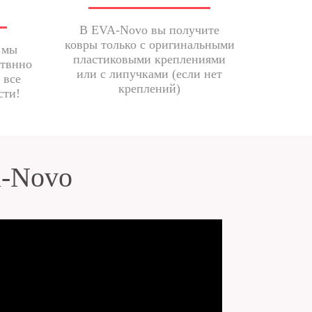
В EVA-Novo вы получите
ковры только с оригинальными
 мы
пластиковыми креплениями
ствнно
или с липучками (если нет
 все
креплений)
сти!
a-Novo