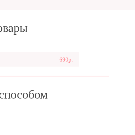
овары
690р.
 способом