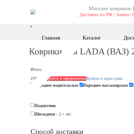
Магазин ковриков 
Доставка по РФ | Анапа | 
Главная
Каталог
Дост
Коврики для LADA (ВАЗ) 2
Итого:
2590 р.
Перейти к оформлению
Купить в один клик
Переднее водительское
Переднее пассажирское
Подпятник
Шильдики
-
2
+
шт
Способ доставки