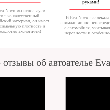
руками!
va-Novo мы используем
только качественный
В Eva-Novo все лекала
йский материал, он имеет
снимали лично непосред
симальную плотность и
с автомобиля, учитывая
бсолютно экологичен!
неровности и особенно
 отзывы об автоателье Ev