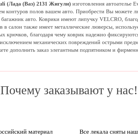
li (Лада (Ваз) 2131 Жигули)
изготовления автоателье E
ем контуров полов вашем авто. Приобрести Вы можете л
 багажник авто. Коврики имеют липучку VELCRO, благод
ов в салон также имеет металлические люверсы, использу
х крючков, благодаря чему коврик надежно фиксируются
за исключением механических повреждений острыми пред
жете дополнить заказ элегантным подпятником и фирмен
Почему заказывают у нас!
оссийский материал
Все лекала сняты на