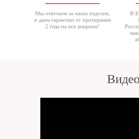
Мы отвечаем за наши изделия,
В E
и даем гарантию от протирания
2 года на все коврики!
Росси
мак
а
Видео