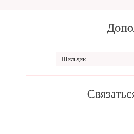
Допо
Шильдик
Связатьс