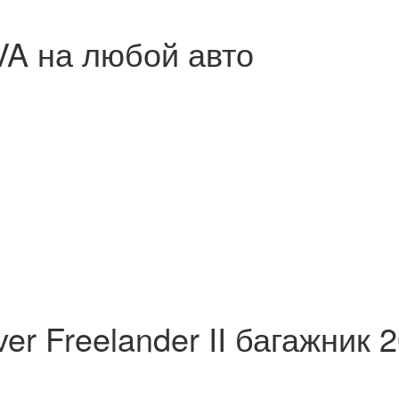
A ​на любой авто
er Freelander II багажник