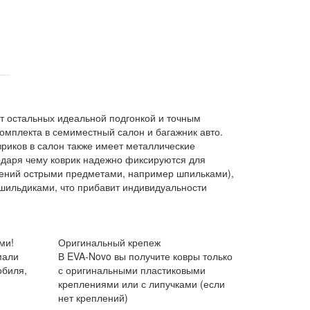
т остальных идеальной подгонкой и точным
омплекта в семиместный салон и багажник авто.
вриков в салон также имеет металлические
одаря чему коврик надежно фиксируются для
ждений острыми предметами, например шпильками),
шильдиками, что прибавит индивидуальности
ми!
Оригинальный крепеж
мали
В EVA-Novo вы получите ковры только
обиля,
с оригинальными пластиковыми
креплениями или с липучками (если
нет креплений)