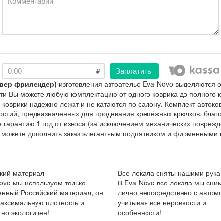
Заплатить
ровер фрилендер)
изготовления автоателье Eva-Novo выделяются о
ти Вы можете любую комплектацию от одного коврика до полного к
коврики надежно лежат и не катаются по салону. Комплект автоко
рстий, предназначенных для продевания крепёжных крючков, благ
те гарантию 1 год от износа (за исключением механических повре
ы можете дополнить заказ элегантным подпятником и фирменными 
кий материал
Все лекала сняты нашими рука
ovo мы используем только
В Eva-Novo все лекала мы сни
енный Российский материал, он
лично непосредствнно с автом
аксимальную плотность и
учитывая все неровности и
но экологичен!
особенности!