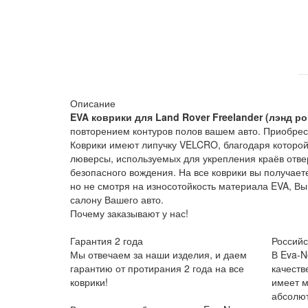
Описание
EVA коврики для Land Rover Freelander (лэнд 
повторением контуров полов вашем авто. Приобрес
Коврики имеют липучку VELCRO, благодаря которой 
люверсы, используемых для укрепления краёв отве
безопасного вождения. На все коврики вы получае
но не смотря на износотойкость материала EVA, В
салону Вашего авто.
Почему заказывают у нас!
Гарантия 2 года
Российс
Мы отвечаем за наши изделия, и даем
В Eva-N
гарантию от протирания 2 года на все
качеств
коврики!
имеет м
абсолют