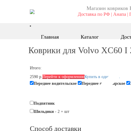
Магазин ковриков 
Доставка по РФ | Анапа | 
Главная
Каталог
Дост
Коврики для Volvo XC60 I 2
Итого:
2590 р.
Перейти к оформлению
Купить в один клик
Переднее водительское
Переднее пассажирское
Подпятник
Шильдики
-
2
+
шт
Способ доставки