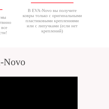
В EVA-Novo вы получите
ковры только с оригинальными
 мы
пластиковыми креплениями
ствнно
или с липучками (если нет
 все
креплений)
сти!
a-Novo