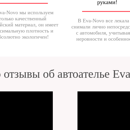
руками!
va-Novo мы используем
только качественный
В Eva-Novo все лекала
йский материал, он имеет
снимали лично непосред
симальную плотность и
с автомобиля, учитывая
бсолютно экологичен!
неровности и особенно
 отзывы об автоателье Ev