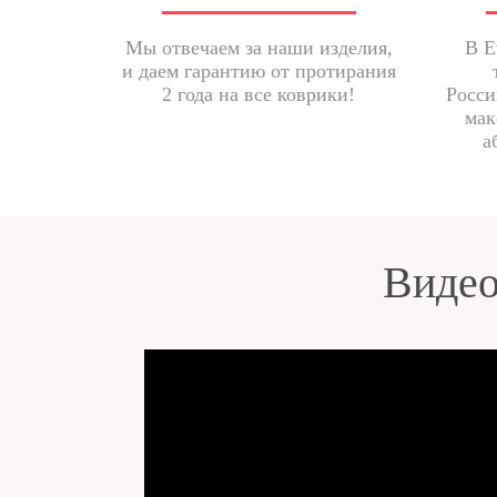
Мы отвечаем за наши изделия,
В E
и даем гарантию от протирания
2 года на все коврики!
Росси
мак
а
Видео