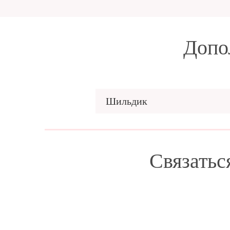
Допо
Шильдик
Связатьс