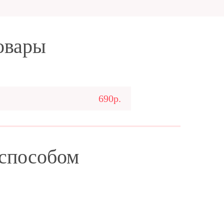
овары
690р.
 способом