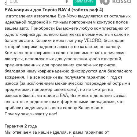
Заплатить
Описание
EVA коврики для Toyota RAV 4 (тойота раф 4)
изготовления автоателье Eva-Novo выделяются от остальных
идеальной подгонкой и точным повторением контуров полов
вашем авто. Приобрести Вы можете любую комплектацию от
одного коврика до полного комплекта в семиместный салон и
багажник авто. Коврики имеют липучку VELCRO, благодаря
которой коврики надежно лежат и не катаются по салону.
Комплект автоковриков в салон также имеет металлические
люверсы, используемых для укрепления краёв отверстий,
предназначенных для продевания крепёжных крючков,
благодаря чему коврик надежно фиксируются для безопасного
вождения. На все коврики вы получаете гарантию 1 год от
износа (за исключением механических повреждений острыми
предметами, например шпильками), но не смотря на
износотойкость материала EVA, Вы можете дополнить заказ
элегантным подпятником и фирменными шильдиками, что
прибавит индивидуальности салону Вашего авто.
Почему заказывают у нас!
Гарантия 2 года
Мы отвечаем за наши изделия, и даем гарантию от