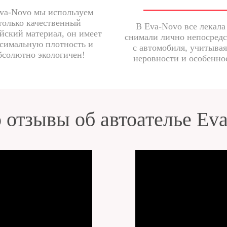
va-Novo мы используем
только качественный
В Eva-Novo все лекала
йский материал, он имеет
снимали лично непосред
симальную плотность и
с автомобиля, учитывая
бсолютно экологичен!
неровности и особенно
 отзывы об автоателье Ev