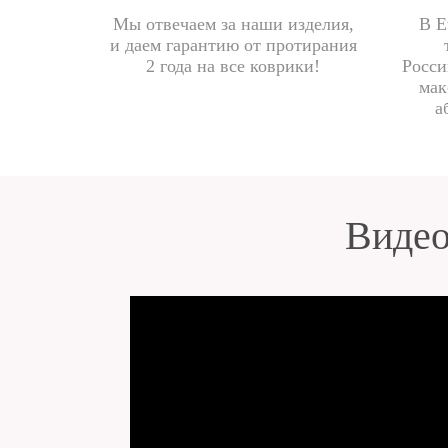
Мы отвечаем за наши изделия,
В E
и даем гарантию от протирания
2 года на все коврики!
Росси
мак
а
Видео