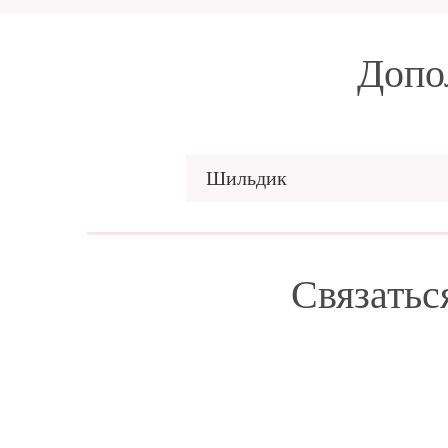
Допо
Шильдик
Связатьс