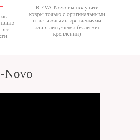
В EVA-Novo вы получите
ковры только с оригинальными
 мы
пластиковыми креплениями
ствнно
или с липучками (если нет
 все
креплений)
сти!
a-Novo