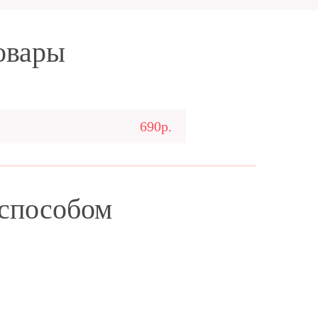
овары
690р.
 способом