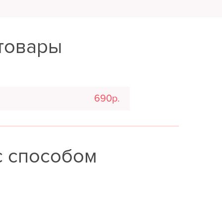
товары
690р.
с способом