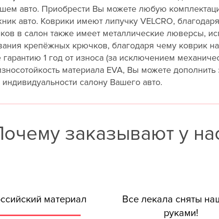
шем авто. Приобрести Вы можете любую комплектаци
жник авто. Коврики имеют липучку VELCRO, благодаря
риков в салон также имеет металлические люверсы, и
вания крепёжных крючков, благодаря чему коврик н
е гарантию 1 год от износа (за исключением механич
износотойкость материала EVA, Вы можете дополнить
индивидуальности салону Вашего авто.
Почему заказывают у нас
ссийский материал
Все лекала сняты н
руками!