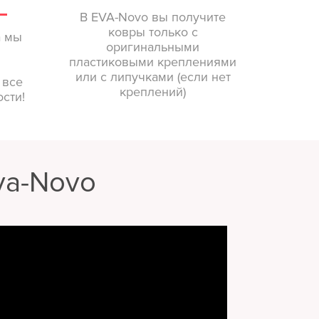
В EVA-Novo вы получите
ковры только с
а мы
оригинальными
пластиковыми креплениями
или с липучками (если нет
 все
креплений)
сти!
va-Novo