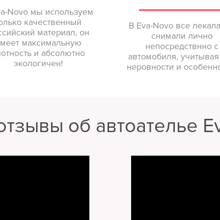
va-Novo мы используем
олько качественный
В Eva-Novo все лекал
ссийский материал, он
снимали лично
меет максимальную
непосредствнно с
лотность и абсолютно
автомобиля, учитывая
экологичен!
неровности и особенно
отзывы об автоателье E