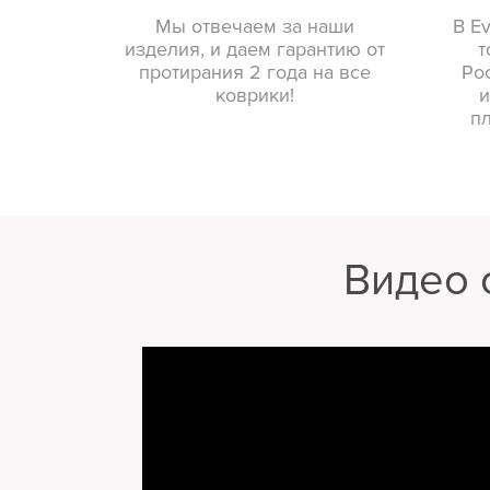
Мы отвечаем за наши
В E
изделия, и даем гарантию от
т
протирания 2 года на все
Ро
коврики!
и
п
Видео 