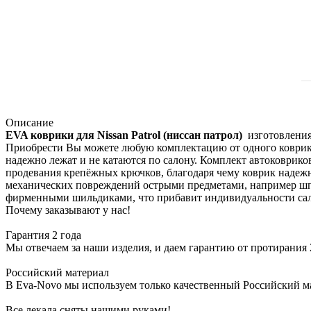
Описание
EVA коврики для Nissan Patrol (ниссан патрол)
изготовления
Приобрести Вы можете любую комплектацию от одного коврика
надежно лежат и не катаются по салону. Комплект автоковрико
продевания крепёжных крючков, благодаря чему коврик надежн
механических повреждений острыми предметами, например шпи
фирменными шильдиками, что прибавит индивидуальности сал
Почему заказывают у нас!
Гарантия 2 года
Мы отвечаем за наши изделия, и даем гарантию от протирания 2
Российский материал
В Eva-Novo мы используем только качественный Российский м
Все лекала сняты нашими руками!