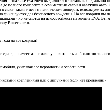
ения автоателье Eva-Novo выделяются от остальных идеальной 
 до полного комплекта в семиместный салон и багажник авто.
в в салон также имеет металлические люверсы, используемых дл
о фиксируются для безопасного вождения. На все коврики вы по
льками), но не смотря на износотойкость материала EVA, Вы м
ону Вашего авто.
 года на все коврики!
атериал, он имеет максимальную плотность и абсолютно экологи
томобиля, учитывая все неровности и особенности!
иковыми креплениями или с липучками (если нет креплений)