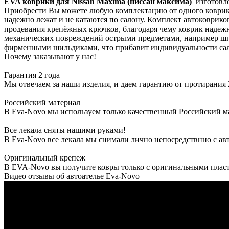
EVA коврики для Nissan Maxima (ниссан максима)
изготовл
Приобрести Вы можете любую комплектацию от одного коврика
надежно лежат и не катаются по салону. Комплект автоковрико
продевания крепёжных крючков, благодаря чему коврик надежн
механических повреждений острыми предметами, например шпи
фирменными шильдиками, что прибавит индивидуальности сал
Почему заказывают у нас!
Гарантия 2 года
Мы отвечаем за наши изделия, и даем гарантию от протирания 2
Российский материал
В Eva-Novo мы используем только качественный Российский м
Все лекала сняты нашими руками!
В Eva-Novo все лекала мы снимали лично непосредствнно с ав
Оригинальный крепеж
В EVA-Novo вы получите ковры только с оригинальными пласт
Видео отзывы об автоателье Eva-Novo