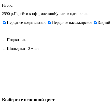
Итого:
2590 р.
Перейти к оформлению
Купить в один клик
Переднее водительское
Переднее пассажирское
Задний
Подпятник
Шильдики
-
2
+
шт
Выберите oсновной цвет