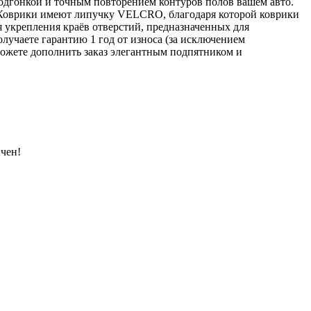
подгонкой и точным повторением контуров полов вашем авто.
 Коврики имеют липучку VELCRO, благодаря которой коврики
я укрепления краёв отверстий, предназначенных для
лучаете гарантию 1 год от износа (за исключением
ожете дополнить заказ элегантным подпятником и
чен!