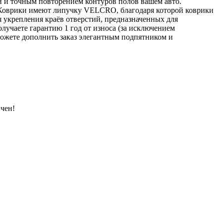
й и точным повторением контуров полов вашем авто.
 Коврики имеют липучку VELCRO, благодаря которой коврики
я укрепления краёв отверстий, предназначенных для
лучаете гарантию 1 год от износа (за исключением
ожете дополнить заказ элегантным подпятником и
чен!