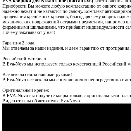
EVA коврики для Nissan Cube (ниссан куб)
изготовления авт
Приобрести Вы можете любую комплектацию от одного коврика
надежно лежат и не катаются по салону. Комплект автоковрико
продевания крепёжных крючков, благодаря чему коврик надежн
механических повреждений острыми предметами, например шпи
фирменными шильдиками, что прибавит индивидуальности сал
Почему заказывают у нас!
Гарантия 2 года
Мы отвечаем за наши изделия, и даем гарантию от протирания 2
Российский материал
В Eva-Novo мы используем только качественный Российский м
Все лекала сняты нашими руками!
В Eva-Novo все лекала мы снимали лично непосредствнно с ав
Оригинальный крепеж
В EVA-Novo вы получите ковры только с оригинальными пласт
Видео отзывы об автоателье Eva-Novo