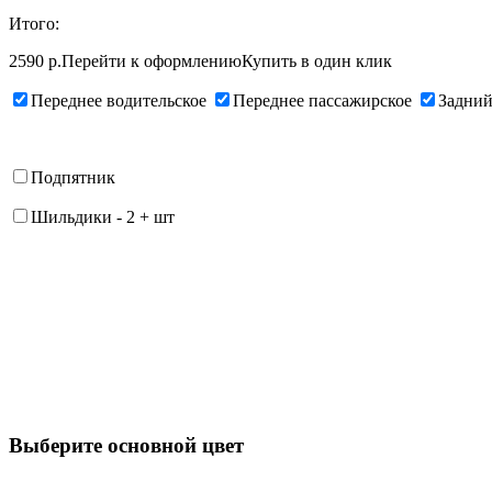
Итого:
2590 р.
Перейти к оформлению
Купить в один клик
Переднее водительское
Переднее пассажирское
Задний
Подпятник
Шильдики
-
2
+
шт
Выберите oсновной цвет