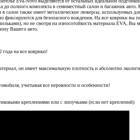
оателье Eva-Novo выделяются от остальных идеальной подгонко
 до полного комплекта в семиместный салон и багажник авто.
в в салон также имеет металлические люверсы, используемых дл
о фиксируются для безопасного вождения. На все коврики вы по
льками), но не смотря на износотойкость материала EVA, Вы м
ону Вашего авто.
 года на все коврики!
атериал, он имеет максимальную плотность и абсолютно экологи
томобиля, учитывая все неровности и особенности!
иковыми креплениями или с липучками (если нет креплений)