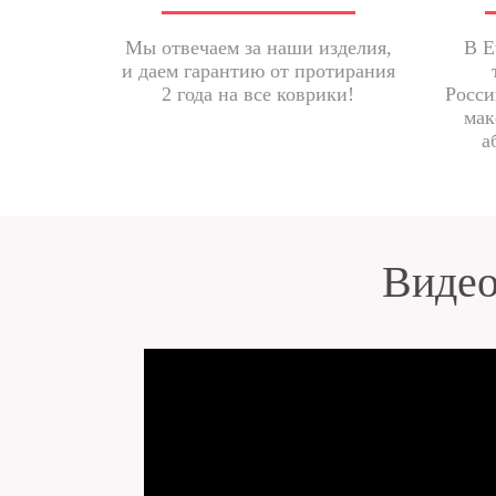
Мы отвечаем за наши изделия,
В E
и даем гарантию от протирания
2 года на все коврики!
Росси
мак
а
Видео