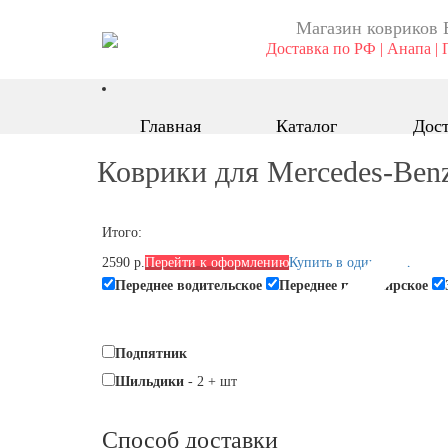
Магазин ковриков 
Доставка по РФ | Анапа | 
Главная
Каталог
Дост
Коврики для Mercedes-Benz 
Итого:
2590 р.
Перейти к оформлению
Купить в один клик
Переднее водительское
Переднее пассажирское
Подпятник
Шильдики
-
2
+
шт
Способ доставки