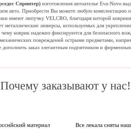
рседес Спринтер)
изготовления автоателье Eva-Novo вы
шем авто. Приобрести Вы можете любую комплектацию от
ики имеют липучку VELCRO, благодаря которой коврики 
ет металлические люверсы, используемых для укрепления
 чему коврик надежно фиксируются для безопасного вож
м механических повреждений острыми предметами, напри
е дополнить заказ элегантным подпятником и фирменны
Почему заказывают у нас!
оссийский материал
Все лекала сняты на