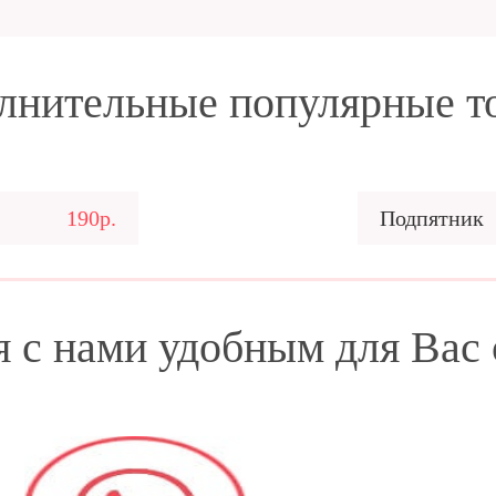
лнительные популярные т
190р.
Подпятник
я с нами удобным для Вас