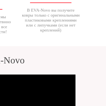
В EVA-Novo вы получите
ковры только с оригинальными
 мы
пластиковыми креплениями
ствнно
или с липучками (если нет
 все
креплений)
сти!
a-Novo