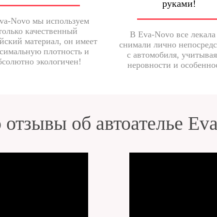
руками!
va-Novo мы используем
только качественный
В Eva-Novo все лекала
йский материал, он имеет
снимали лично непосред
симальную плотность и
с автомобиля, учитывая
бсолютно экологичен!
неровности и особенно
 отзывы об автоателье Ev