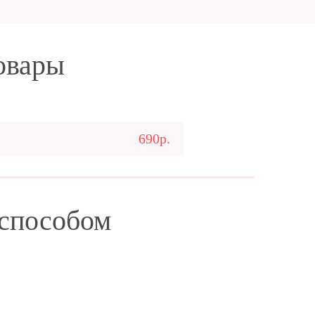
овары
690р.
 способом