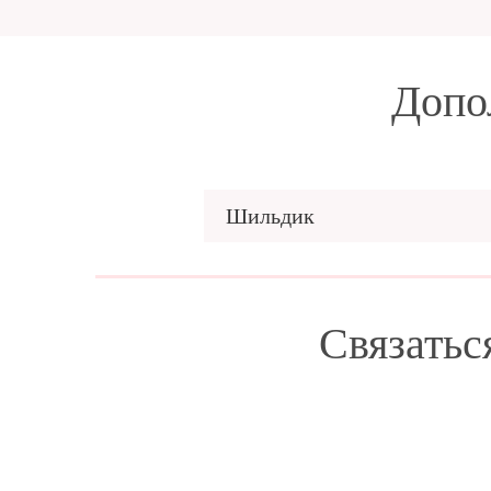
Допо
Шильдик
Связатьс