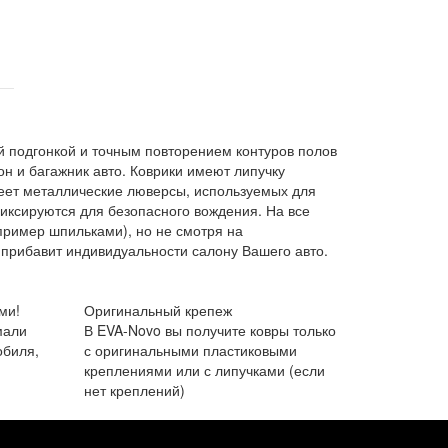
й подгонкой и точным повторением контуров полов
н и багажник авто. Коврики имеют липучку
меет металлические люверсы, используемых для
иксируются для безопасного вождения. На все
пример шпильками), но не смотря на
прибавит индивидуальности салону Вашего авто.
ми!
Оригинальный крепеж
мали
В EVA-Novo вы получите ковры только
обиля,
с оригинальными пластиковыми
креплениями или с липучками (если
нет креплений)