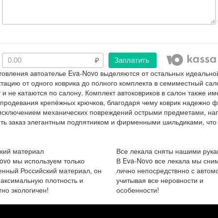
Заплатить
товления автоателье Eva-Novo выделяются от остальных идеально
ацию от одного коврика до полного комплекта в семиместный сало
и не катаются по салону. Комплект автоковриков в салон также и
 продевания крепёжных крючков, благодаря чему коврик надежно ф
за исключением механических повреждений острыми предметами, на
ть заказ элегантным подпятником и фирменными шильдиками, что 
кий материал
Все лекала сняты нашими рука
ovo мы используем только
В Eva-Novo все лекала мы сни
енный Российский материал, он
лично непосредствнно с автом
аксимальную плотность и
учитывая все неровности и
но экологичен!
особенности!