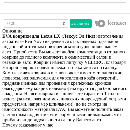
Заплатить
Описание
EVA коврики для
Lexus LX (Лексус Эл Икс)
изготовления
автоателье Eva-Novo выделяются от остальных идеальной
подгонкой и точным повторением контуров полов вашем
авто. Приобрести Вы можете любую комплектацию от одного
коврика до полного комплекта в семиместный салон и
багажник авто. Коврики имеют липучку VELCRO, благодаря
которой коврики надежно лежат и не катаются по салону.
Комплект автоковриков в салон также имеет металлические
люверсы, используемых для укрепления краёв отверстий,
предназначенных для продевания крепёжных крючков,
благодаря чему коврик надежно фиксируются для безопасного
вождения. На все коврики вы получаете гарантию 1 год от
износа (за исключением механических повреждений острыми
предметами, например шпильками), но не смотря на
износотойкость материала EVA, Вы можете дополнить заказ
элегантным подпятником и фирменными шильдиками, что
прибавит индивидуальности салону Вашего авто.
Почему заказывают у нас!