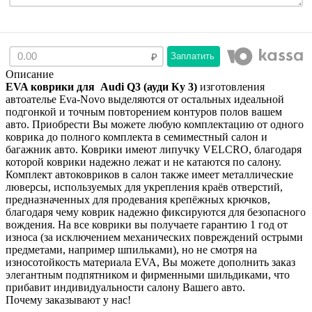
Заплатить
Описание
EVA коврики для Audi Q3 (ауди Ку 3)
изготовления
автоателье Eva-Novo выделяются от остальных идеальной
подгонкой и точным повторением контуров полов вашем
авто. Приобрести Вы можете любую комплектацию от одного
коврика до полного комплекта в семиместный салон и
багажник авто. Коврики имеют липучку VELCRO, благодаря
которой коврики надежно лежат и не катаются по салону.
Комплект автоковриков в салон также имеет металлические
люверсы, используемых для укрепления краёв отверстий,
предназначенных для продевания крепёжных крючков,
благодаря чему коврик надежно фиксируются для безопасного
вождения. На все коврики вы получаете гарантию 1 год от
износа (за исключением механических повреждений острыми
предметами, например шпильками), но не смотря на
износотойкость материала EVA, Вы можете дополнить заказ
элегантным подпятником и фирменными шильдиками, что
прибавит индивидуальности салону Вашего авто.
Почему заказывают у нас!