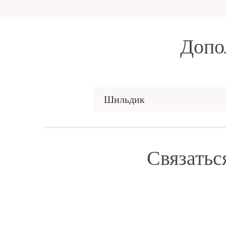
Допо
Шильдик
Связатьс