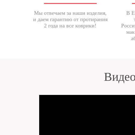
Мы отвечаем за наши изделия,
В E
и даем гарантию от протирания
2 года на все коврики!
Росси
мак
а
Видео