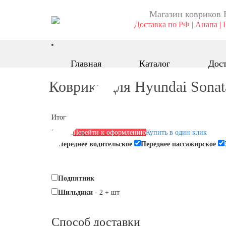
Магазин ковриков 
Доставка по РФ | Анапа | 
Главная
Каталог
Дост
Коврики для Hyundai Sonat
Итого:
2590 р.
Перейти к оформлению
Купить в один клик
Переднее водительское
Переднее пассажирское
Подпятник
Шильдики
-
2
+
шт
Способ доставки