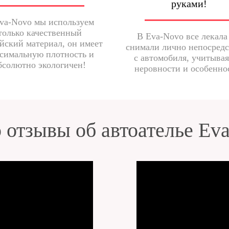
руками!
va-Novo мы используем
только качественный
В Eva-Novo все лекала
йский материал, он имеет
снимали лично непосред
симальную плотность и
с автомобиля, учитывая
бсолютно экологичен!
неровности и особенно
 отзывы об автоателье Ev