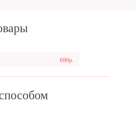
овары
690р.
 способом