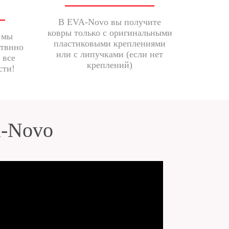
В EVA-Novo вы получите
ковры только с оригинальными
 мы
пластиковыми креплениями
ствнно
или с липучками (если нет
 все
креплений)
сти!
a-Novo