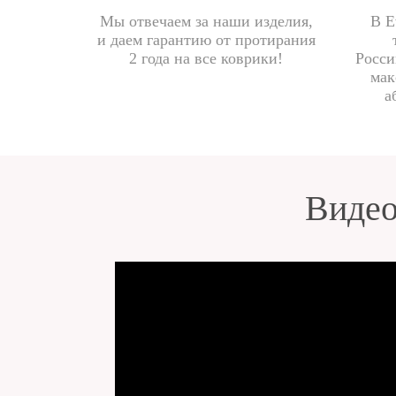
Мы отвечаем за наши изделия,
В E
и даем гарантию от протирания
2 года на все коврики!
Росси
мак
а
Видео