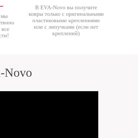
В EVA-Novo вы получите
ковры только с оригинальными
 мы
пластиковыми креплениями
ствнно
или с липучками (если нет
 все
креплений)
сти!
a-Novo