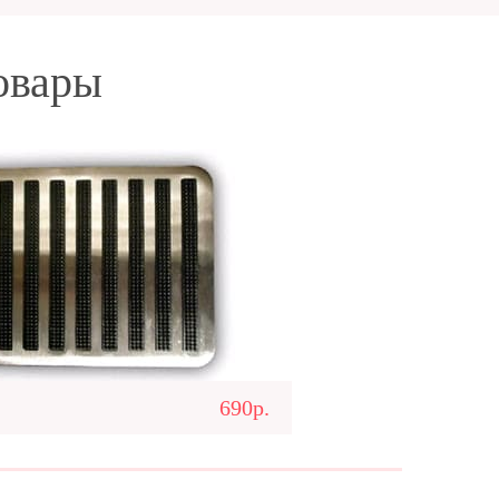
овары
690р.