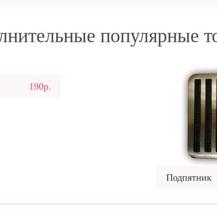
лнительные популярные т
190р.
Подпятник