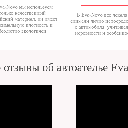
va-Novo мы используем
только качественный
В Eva-Novo все лекала
йский материал, он имеет
снимали лично непосред
симальную плотность и
с автомобиля, учитывая
бсолютно экологичен!
неровности и особенно
 отзывы об автоателье Ev