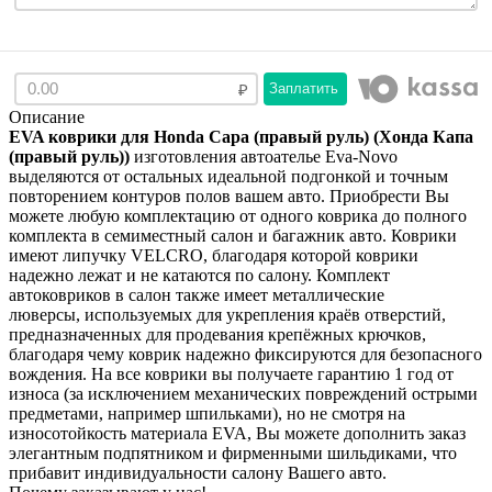
Заплатить
Описание
EVA коврики для Honda Capa (правый руль) (Хонда Капа
(правый руль))
изготовления автоателье Eva-Novo
выделяются от остальных идеальной подгонкой и точным
повторением контуров полов вашем авто. Приобрести Вы
можете любую комплектацию от одного коврика до полного
комплекта в семиместный салон и багажник авто. Коврики
имеют липучку VELCRO, благодаря которой коврики
надежно лежат и не катаются по салону. Комплект
автоковриков в салон также имеет металлические
люверсы, используемых для укрепления краёв отверстий,
предназначенных для продевания крепёжных крючков,
благодаря чему коврик надежно фиксируются для безопасного
вождения. На все коврики вы получаете гарантию 1 год от
износа (за исключением механических повреждений острыми
предметами, например шпильками), но не смотря на
износотойкость материала EVA, Вы можете дополнить заказ
элегантным подпятником и фирменными шильдиками, что
прибавит индивидуальности салону Вашего авто.