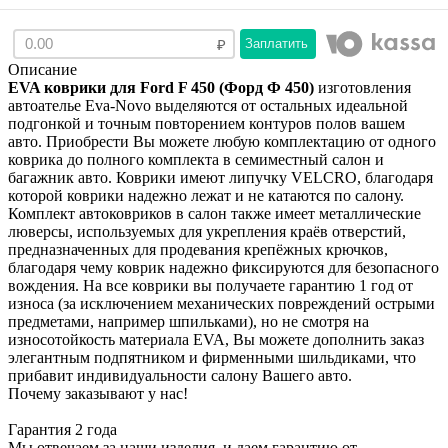
Заплатить
Описание
EVA коврики для Ford F 450 (Форд Ф 450)
изготовления
автоателье Eva-Novo выделяются от остальных идеальной
подгонкой и точным повторением контуров полов вашем
авто. Приобрести Вы можете любую комплектацию от одного
коврика до полного комплекта в семиместный салон и
багажник авто. Коврики имеют липучку VELCRO, благодаря
которой коврики надежно лежат и не катаются по салону.
Комплект автоковриков в салон также имеет металлические
люверсы, используемых для укрепления краёв отверстий,
предназначенных для продевания крепёжных крючков,
благодаря чему коврик надежно фиксируются для безопасного
вождения. На все коврики вы получаете гарантию 1 год от
износа (за исключением механических повреждений острыми
предметами, например шпильками), но не смотря на
износотойкость материала EVA, Вы можете дополнить заказ
элегантным подпятником и фирменными шильдиками, что
прибавит индивидуальности салону Вашего авто.
Почему заказывают у нас!
Гарантия 2 года
Мы отвечаем за наши изделия, и даем гарантию от