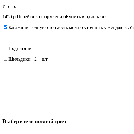
Итого:
1450 р.
Перейти к оформлению
Купить в один клик
Багажник
Точную стоимость можно уточнить у менджера.
Ут
Подпятник
Шильдики
-
2
+
шт
Выберите oсновной цвет