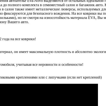
ления автоателье Eva-Novo выделяются от остальных идеальной 
 до полного комплекта в семиместный салон и багажник авто.
в в салон также имеет металлические люверсы, используемых дл
о фиксируются для безопасного вождения. На все коврики вы по
льками), но не смотря на износотойкость материала EVA, Вы м
ону Вашего авто.
 года на все коврики!
атериал, он имеет максимальную плотность и абсолютно экологи
томобиля, учитывая все неровности и особенности!
иковыми креплениями или с липучками (если нет креплений)