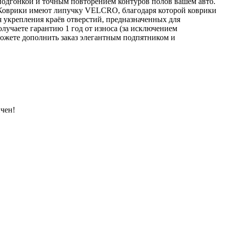
подгонкой и точным повторением контуров полов вашем авто.
 Коврики имеют липучку VELCRO, благодаря которой коврики
я укрепления краёв отверстий, предназначенных для
лучаете гарантию 1 год от износа (за исключением
ожете дополнить заказ элегантным подпятником и
чен!