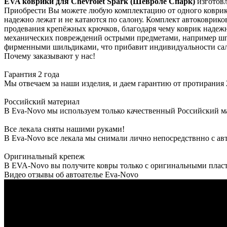
EVA коврики для Chevrolet Spark (Шевроле Спарк)
изготов
Приобрести Вы можете любую комплектацию от одного коврика
надежно лежат и не катаются по салону. Комплект автоковрико
продевания крепёжных крючков, благодаря чему коврик надежн
механических повреждений острыми предметами, например шпи
фирменными шильдиками, что прибавит индивидуальности сал
Почему заказывают у нас!
Гарантия 2 года
Мы отвечаем за наши изделия, и даем гарантию от протирания 2
Российский материал
В Eva-Novo мы используем только качественный Российский м
Все лекала сняты нашими руками!
В Eva-Novo все лекала мы снимали лично непосредствнно с ав
Оригинальный крепеж
В EVA-Novo вы получите ковры только с оригинальными пласт
Видео отзывы об автоателье Eva-Novo