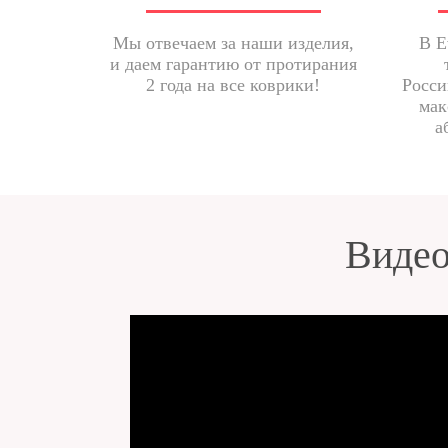
Мы отвечаем за наши изделия,
В E
и даем гарантию от протирания
2 года на все коврики!
Росси
мак
а
Видео