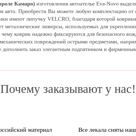
вроле Камаро)
изготовления автоателье Eva-Novo выдел
м авто. Приобрести Вы можете любую комплектацию от о
ики имеют липучку VELCRO, благодаря которой коврики 
ет металлические люверсы, используемых для укрепления
 чему коврик надежно фиксируются для безопасного вож
м механических повреждений острыми предметами, напри
е дополнить заказ элегантным подпятником и фирменны
Почему заказывают у нас!
оссийский материал
Все лекала сняты на