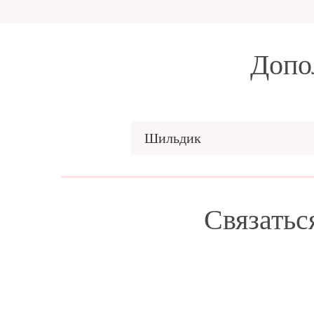
Допо
Шильдик
Связатьс