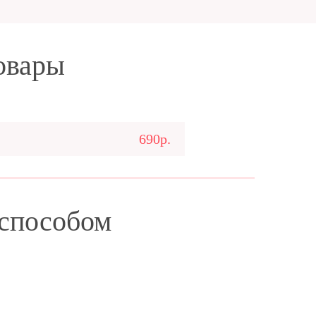
овары
690р.
 способом