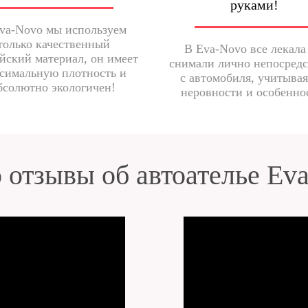
руками!
va-Novo мы используем
только качественный
В Eva-Novo все лекала
йский материал, он имеет
снимали лично непосред
симальную плотность и
с автомобиля, учитывая
бсолютно экологичен!
неровности и особенно
 отзывы об автоателье Ev