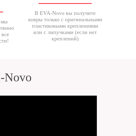
В EVA-Novo вы получите
ковры только с оригинальными
 мы
пластиковыми креплениями
ствнно
или с липучками (если нет
 все
креплений)
сти!
a-Novo