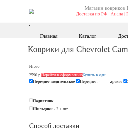
Магазин ковриков 
Доставка по РФ | Анапа | 
Главная
Каталог
Дост
Коврики для Chevrolet Cam
Итого:
2590 р.
Перейти к оформлению
Купить в один клик
Переднее водительское
Переднее пассажирское
Подпятник
Шильдики
-
2
+
шт
Способ доставки