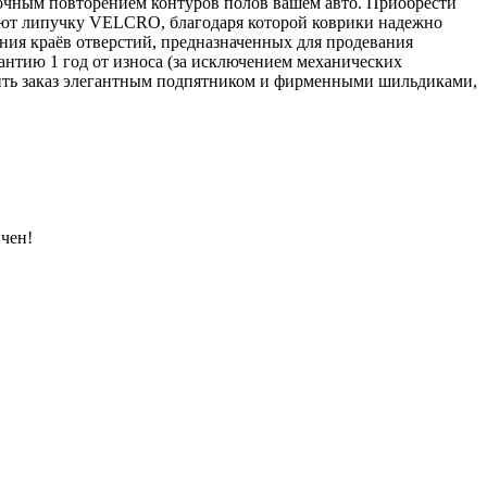
точным повторением контуров полов вашем авто. Приобрести
еют липучку VELCRO, благодаря которой коврики надежно
ения краёв отверстий, предназначенных для продевания
антию 1 год от износа (за исключением механических
ить заказ элегантным подпятником и фирменными шильдиками,
чен!