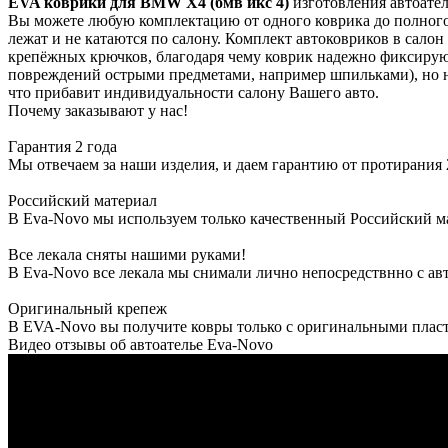
EVA коврики для BMW X4 (бмв икс 4)
изготовления автоате
Вы можете любую комплектацию от одного коврика до полного
лежат и не катаются по салону. Комплект автоковриков в сало
крепёжных крючков, благодаря чему коврик надежно фиксируют
повреждений острыми предметами, например шпильками), но н
что прибавит индивидуальности салону Вашего авто.
Почему заказывают у нас!
Гарантия 2 года
Мы отвечаем за наши изделия, и даем гарантию от протирания 2
Российский материал
В Eva-Novo мы используем только качественный Российский м
Все лекала сняты нашими руками!
В Eva-Novo все лекала мы снимали лично непосредствнно с ав
Оригинальный крепеж
В EVA-Novo вы получите ковры только с оригинальными пласт
Видео отзывы об автоателье Eva-Novo