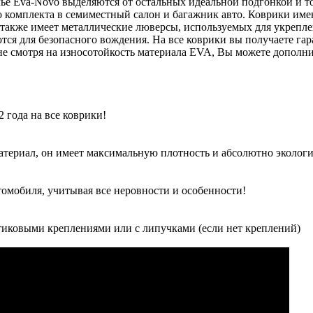
лье Eva-Novo выделяются от остальных идеальной подгонкой и 
 комплекта в семиместный салон и багажник авто. Коврики им
н также имеет металлические люверсы, используемых для укрепл
ся для безопасного вождения. На все коврики вы получаете гар
е смотря на износотойкость материала EVA, Вы можете дополн
 года на все коврики!
атериал, он имеет максимальную плотность и абсолютно экологи
томобиля, учитывая все неровности и особенности!
иковыми креплениями или с липучками (если нет креплений)