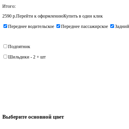
Итого:
2590 р.
Перейти к оформлению
Купить в один клик
Переднее водительское
Переднее пассажирское
Задний
Подпятник
Шильдики
-
2
+
шт
Выберите oсновной цвет