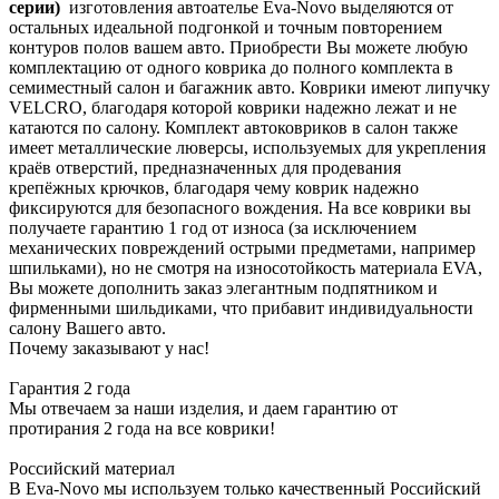
серии)
изготовления автоателье Eva-Novo выделяются от
остальных идеальной подгонкой и точным повторением
контуров полов вашем авто. Приобрести Вы можете любую
комплектацию от одного коврика до полного комплекта в
семиместный салон и багажник авто. Коврики имеют липучку
VELCRO, благодаря которой коврики надежно лежат и не
катаются по салону. Комплект автоковриков в салон также
имеет металлические люверсы, используемых для укрепления
краёв отверстий, предназначенных для продевания
крепёжных крючков, благодаря чему коврик надежно
фиксируются для безопасного вождения. На все коврики вы
получаете гарантию 1 год от износа (за исключением
механических повреждений острыми предметами, например
шпильками), но не смотря на износотойкость материала EVA,
Вы можете дополнить заказ элегантным подпятником и
фирменными шильдиками, что прибавит индивидуальности
салону Вашего авто.
Почему заказывают у нас!
Гарантия 2 года
Мы отвечаем за наши изделия, и даем гарантию от
протирания 2 года на все коврики!
Российский материал
В Eva-Novo мы используем только качественный Российский