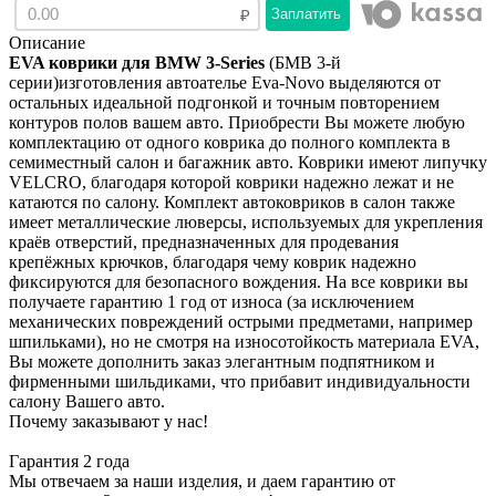
Заплатить
Описание
EVA коврики для
BMW 3-Series
(БМВ 3-й
серии)изготовления автоателье Eva-Novo выделяются от
остальных идеальной подгонкой и точным повторением
контуров полов вашем авто. Приобрести Вы можете любую
комплектацию от одного коврика до полного комплекта в
семиместный салон и багажник авто. Коврики имеют липучку
VELCRO, благодаря которой коврики надежно лежат и не
катаются по салону. Комплект автоковриков в салон также
имеет металлические люверсы, используемых для укрепления
краёв отверстий, предназначенных для продевания
крепёжных крючков, благодаря чему коврик надежно
фиксируются для безопасного вождения. На все коврики вы
получаете гарантию 1 год от износа (за исключением
механических повреждений острыми предметами, например
шпильками), но не смотря на износотойкость материала EVA,
Вы можете дополнить заказ элегантным подпятником и
фирменными шильдиками, что прибавит индивидуальности
салону Вашего авто.
Почему заказывают у нас!
Гарантия 2 года
Мы отвечаем за наши изделия, и даем гарантию от