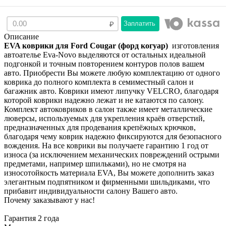
Заплатить
Описание
EVA коврики для Ford Cougar (форд когуар)
изготовления
автоателье Eva-Novo выделяются от остальных идеальной
подгонкой и точным повторением контуров полов вашем
авто. Приобрести Вы можете любую комплектацию от одного
коврика до полного комплекта в семиместный салон и
багажник авто. Коврики имеют липучку VELCRO, благодаря
которой коврики надежно лежат и не катаются по салону.
Комплект автоковриков в салон также имеет металлические
люверсы, используемых для укрепления краёв отверстий,
предназначенных для продевания крепёжных крючков,
благодаря чему коврик надежно фиксируются для безопасного
вождения. На все коврики вы получаете гарантию 1 год от
износа (за исключением механических повреждений острыми
предметами, например шпильками), но не смотря на
износотойкость материала EVA, Вы можете дополнить заказ
элегантным подпятником и фирменными шильдиками, что
прибавит индивидуальности салону Вашего авто.
Почему заказывают у нас!
Гарантия 2 года