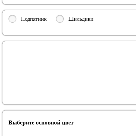
Подпятник
Шильдики
Выберите oсновной цвет