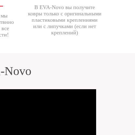
В EVA-Novo вы получите
ковры только с оригинальными
 мы
пластиковыми креплениями
ствнно
или с липучками (если нет
 все
креплений)
сти!
a-Novo