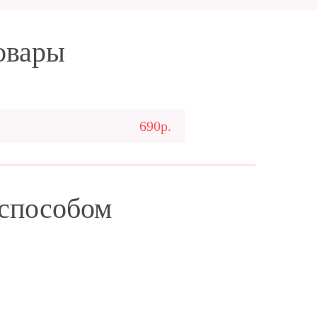
овары
690р.
 способом