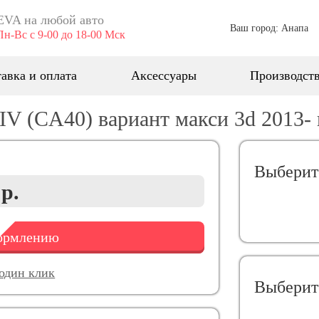
EVA ​на любой авто
Ваш город: Анапа
Пн-Вс с 9-00 до 18-00 Мск
авка и оплата
Аксессуары
Производст
V (СA40) вариант макси 3d 2013- н
Выберит
 р.
формлению
 один клик
Выберит