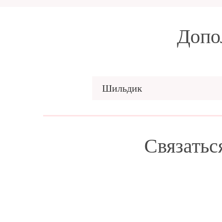
Допо
Шильдик
Связатьс