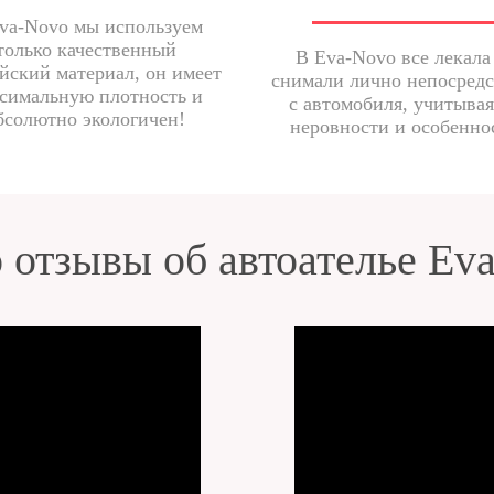
va-Novo мы используем
только качественный
В Eva-Novo все лекала
йский материал, он имеет
снимали лично непосред
симальную плотность и
с автомобиля, учитывая
бсолютно экологичен!
неровности и особенно
 отзывы об автоателье Ev