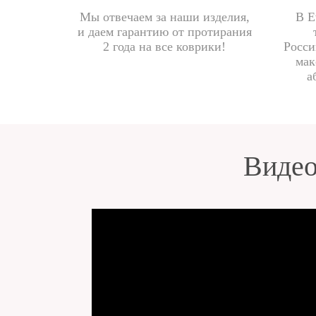
Мы отвечаем за наши изделия,
В E
и даем гарантию от протирания
2 года на все коврики!
Росси
мак
а
Видео