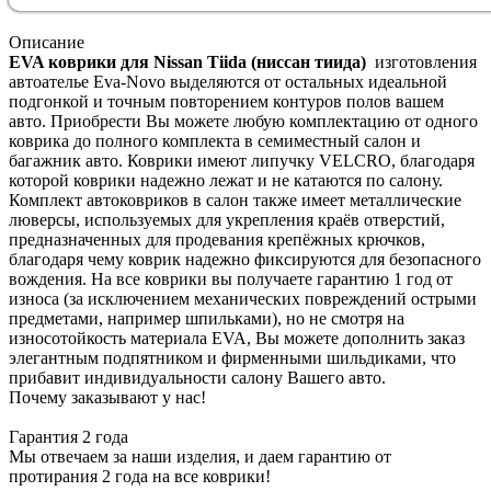
Описание
EVA коврики для Nissan Tiida (ниссан тиида)
изготовления
автоателье Eva-Novo выделяются от остальных идеальной
подгонкой и точным повторением контуров полов вашем
авто. Приобрести Вы можете любую комплектацию от одного
коврика до полного комплекта в семиместный салон и
багажник авто. Коврики имеют липучку VELCRO, благодаря
которой коврики надежно лежат и не катаются по салону.
Комплект автоковриков в салон также имеет металлические
люверсы, используемых для укрепления краёв отверстий,
предназначенных для продевания крепёжных крючков,
благодаря чему коврик надежно фиксируются для безопасного
вождения. На все коврики вы получаете гарантию 1 год от
износа (за исключением механических повреждений острыми
предметами, например шпильками), но не смотря на
износотойкость материала EVA, Вы можете дополнить заказ
элегантным подпятником и фирменными шильдиками, что
прибавит индивидуальности салону Вашего авто.
Почему заказывают у нас!
Гарантия 2 года
Мы отвечаем за наши изделия, и даем гарантию от
протирания 2 года на все коврики!