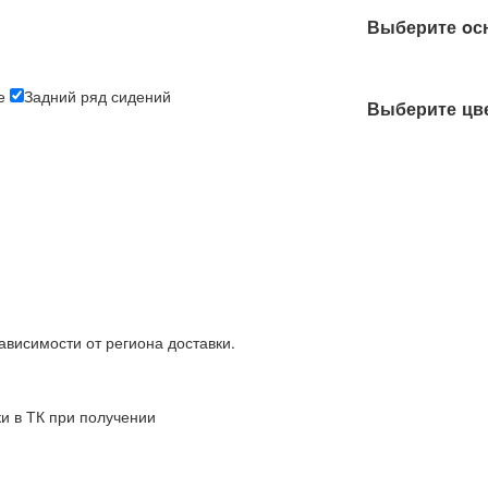
Выберите oс
е
Задний ряд сидений
Выберите цве
зависимости от региона доставки.
ки в ТК при получении