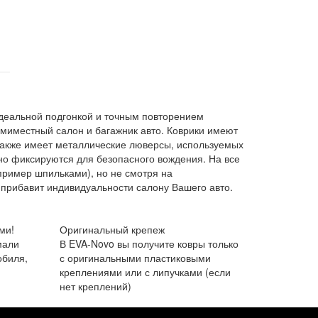
деальной подгонкой и точным повторением
емиместный салон и багажник авто. Коврики имеют
 также имеет металлические люверсы, используемых
но фиксируются для безопасного вождения. На все
пример шпильками), но не смотря на
 прибавит индивидуальности салону Вашего авто.
ми!
Оригинальный крепеж
мали
В EVA-Novo вы получите ковры только
обиля,
с оригинальными пластиковыми
креплениями или с липучками (если
нет креплений)