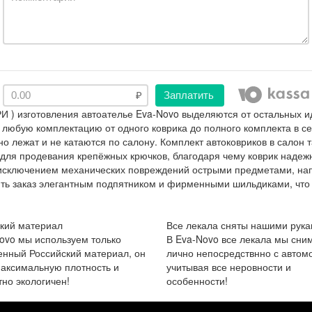
Заплатить
 ) изготовления автоателье Eva-Novo выделяются от остальных и
 любую комплектацию от одного коврика до полного комплекта в с
о лежат и не катаются по салону. Комплект автоковриков в салон
 для продевания крепёжных крючков, благодаря чему коврик надеж
за исключением механических повреждений острыми предметами, на
ить заказ элегантным подпятником и фирменными шильдиками, что
кий материал
Все лекала сняты нашими рука
ovo мы используем только
В Eva-Novo все лекала мы сни
енный Российский материал, он
лично непосредствнно с автом
аксимальную плотность и
учитывая все неровности и
но экологичен!
особенности!